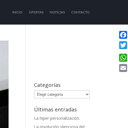
INICIO
OFERTAS
NOTICIAS
CONTACTO
Fac
Twit
Wha
Emai
Categorías
Categorías
Últimas entradas
La hiper-personalización.
La revolución silenciosa del