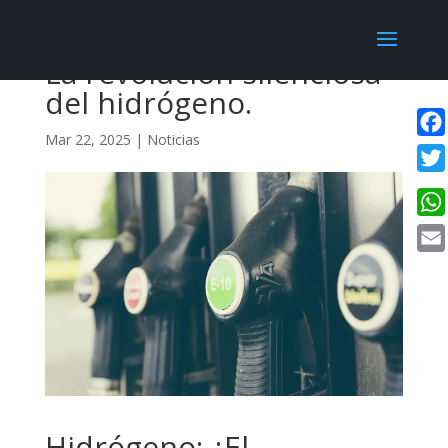
La revolución silenciosa
del hidrógeno.
Mar 22, 2025
|
Noticias
Fac
Twit
Wha
Emai
Hidrógeno: ¿El