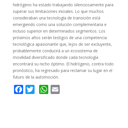
hidrógeno ha estado trabajando silenciosamente para
superar sus limitaciones iniciales. Lo que muchos
consideraban una tecnología de transición está
emergiendo como una solución complementaria e
incluso superior en determinados segmentos. Los
próximos años serán testigos de una competencia
tecnológica apasionante que, lejos de ser excluyente,
probablemente conducirá a un ecosistema de
movilidad diversificado donde cada tecnología
encontrará su nicho óptimo. El hidrógeno, contra todo
pronóstico, ha regresado para reclamar su lugar en el
futuro de la automoción.
F
T
W
E
ac
w
h
m
e
itt
at
ai
b
er
s
l
o
A