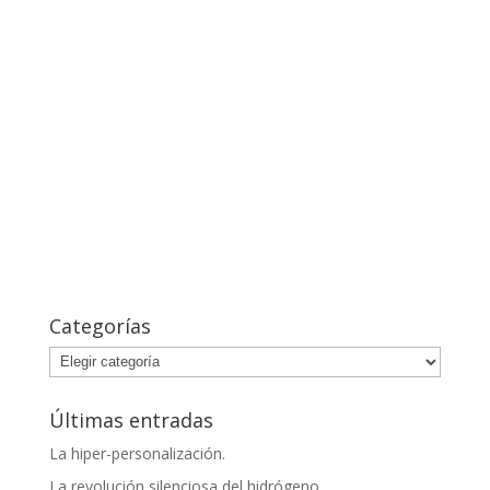
o
p
k
p
Categorías
Categorías
Últimas entradas
La hiper-personalización.
La revolución silenciosa del hidrógeno.